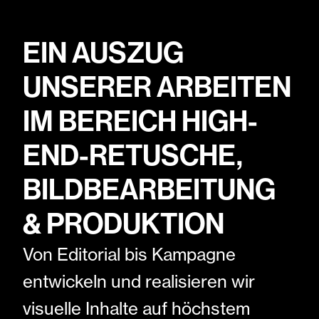
EIN AUSZUG UNSERER ARBEITEN
EIN AUSZUG
IM BEREICH HIGH-END-RETUSCHE,
BILDBEARBEITUNG &
UNSERER ARBEITEN
PRODUKTION
LAYOUT, ADAPTION & UMSETZUNG
IM BEREICH HIGH-
VON HANDELSKAMPAGNEN
GANZHEITLICHE MARKEN-&
END-RETUSCHE,
PRODUKTENTWICKLUNG
OUT OF HOME
BILDBEARBEITUNG
DIGITALES PORTFOLIO: UX/UI
DESIGN, WEBENTWICKLUNG UND
& PRODUKTION
MEHR
KUNDEN
Von Editorial bis Kampagne
INSIGHTS
entwickeln und realisieren wir
JOBS
visuelle Inhalte auf höchstem