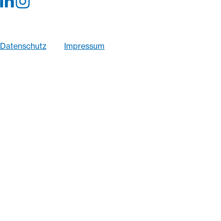
© 2026 K2Konzept GmbH
Wir optimieren diese Website fortlaufend im Sinne
größtmöglicher Barrierefreiheit
Datenschutz
Impressum
Bildnachweise Fotografien:
·
Markus Haaser
·
Philipp Rathmer
·