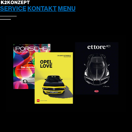
SERVICE
KONTAKT
MENU
SERVICE
STRATEGIE, BERATUNG &
KONZEPTION
KREATION & DESIGN
PRODUKTDESIGN &
ENTWICKLUNG
3D, CGI & VISUAL ENGINEERING
DIGITAL MEDIA & CONTENT
POSTPRODUKTION & HIGH-END-
RETUSCHE
KI & LITHO
PRODUKTION, PRINT & LOGISTIK
OOH, POS & MESSE-PRODUKTION
PORTFOLIO