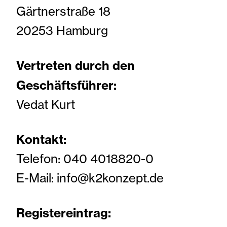
Gärtnerstraße 18
EIN AUSZUG UNSERER ARBEITEN
20253 Hamburg
IM BEREICH HIGH-END-RETUSCHE,
BILDBEARBEITUNG &
PRODUKTION
Vertreten durch den
LAYOUT, ADAPTION & UMSETZUNG
Geschäftsführer:
VON HANDELSKAMPAGNEN
GANZHEITLICHE MARKEN-&
Vedat Kurt
PRODUKTENTWICKLUNG
OUT OF HOME
DIGITALES PORTFOLIO: UX/UI
Kontakt:
DESIGN, WEBENTWICKLUNG UND
Telefon: 040 4018820-0
MEHR
KUNDEN
E-Mail: info@k2konzept.de
INSIGHTS
JOBS
Registereintrag: