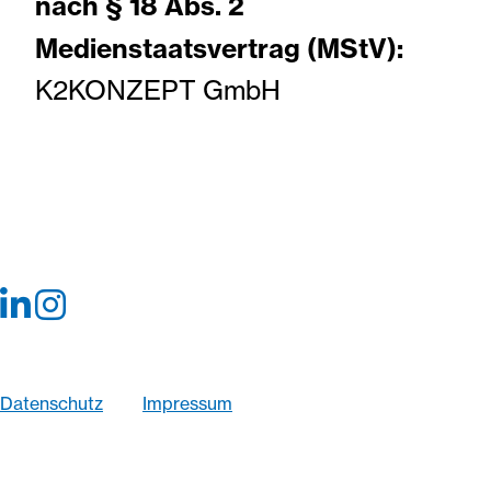
nach § 18 Abs. 2
Medienstaatsvertrag (MStV):
K2KONZEPT GmbH
© 2026 K2Konzept GmbH
Wir optimieren diese Website fortlaufend im Sinne
größtmöglicher Barrierefreiheit
Datenschutz
Impressum
Bildnachweise Fotografien: