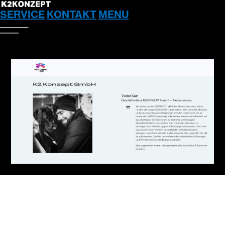
SERVICE
KONTAKT
MENU
SERVICE
STRATEGIE, BERATUNG &
KONZEPTION
KREATION & DESIGN
PRODUKTDESIGN &
ENTWICKLUNG
3D, CGI & VISUAL ENGINEERING
DIGITAL MEDIA & CONTENT
POSTPRODUKTION & HIGH-END-
RETUSCHE
KI & LITHO
PRODUKTION, PRINT & LOGISTIK
OOH, POS & MESSE-PRODUKTION
PORTFOLIO