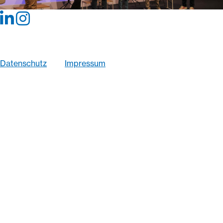
© 2026 K2Konzept GmbH
Wir optimieren diese Website fortlaufend im Sinne
größtmöglicher Barrierefreiheit
Datenschutz
Impressum
Bildnachweise Fotografien:
·
Markus Haaser
·
Philipp Rathmer
·