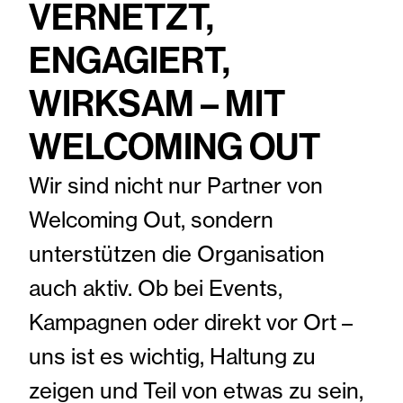
VERNETZT,
EIN AUSZUG UNSERER ARBEITEN
ENGAGIERT,
IM BEREICH HIGH-END-RETUSCHE,
BILDBEARBEITUNG &
WIRKSAM – MIT
PRODUKTION
LAYOUT, ADAPTION & UMSETZUNG
WELCOMING OUT
VON HANDELSKAMPAGNEN
GANZHEITLICHE MARKEN-&
Wir sind nicht nur Partner von
PRODUKTENTWICKLUNG
OUT OF HOME
Welcoming Out, sondern
DIGITALES PORTFOLIO: UX/UI
unterstützen die Organisation
DESIGN, WEBENTWICKLUNG UND
MEHR
auch aktiv. Ob bei Events,
KUNDEN
Kampagnen oder direkt vor Ort –
INSIGHTS
uns ist es wichtig, Haltung zu
JOBS
zeigen und Teil von etwas zu sein,